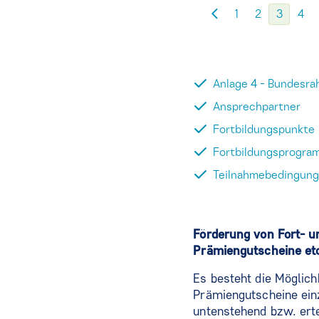
1
2
3
4
Anlage 4 - Bundesr
Ansprechpartner
Fortbildungspunkte
Fortbildungsprogra
Teilnahmebedingun
Förderung von Fort- u
Prämiengutscheine etc
Es besteht die Möglic
Prämiengutscheine einz
untenstehend bzw. erte