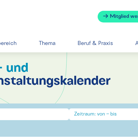
Mitglied we
bereich
Thema
Beruf & Praxis
A
- und
nstaltungskalender