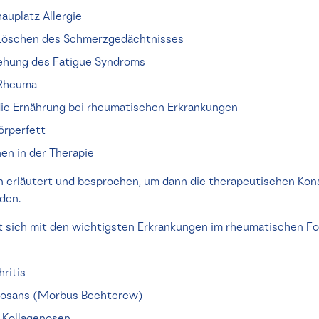
uplatz Allergie
Löschen des Schmerzgedächtnisses
ehung des Fatigue Syndroms
 Rheuma
 die Ernährung bei rheumatischen Erkrankungen
örperfett
en in der Therapie
n erläutert und besprochen, um dann die therapeutischen Ko
den.
sst sich mit den wichtigsten Erkrankungen im rheumatischen F
ritis
ylosans (Morbus Bechterew)