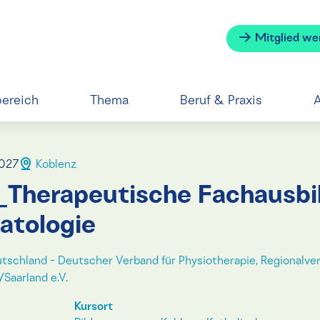
Mitglied we
bereich
Thema
Beruf & Praxis
A
2027
Koblenz
Therapeutische Fachausbil
atologie
tschland - Deutscher Verband für Physiotherapie, Regionalve
Saarland e.V.
Kursort