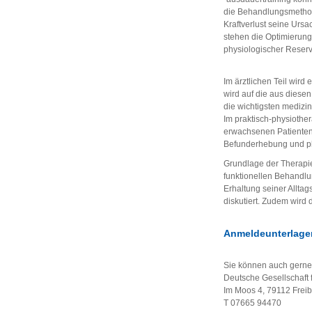
die Behandlungsmethode
Kraftverlust seine Urs
stehen die Optimierun
physiologischer Reser
Im ärztlichen Teil wir
wird auf die aus diese
die wichtigsten medizi
Im praktisch-physiothe
erwachsenen Patienten
Befunderhebung und ph
Grundlage der Therapie
funktionellen Behandlu
Erhaltung seiner Allta
diskutiert. Zudem wird 
Anmeldeunterlagen
Sie können auch gerne
Deutsche Gesellschaft 
Im Moos 4, 79112 Frei
T 07665 94470