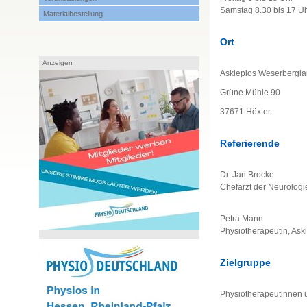
Samstag 8.30 bis 17 U
Materialbestellung
Ort
Anzeigen
Asklepios Weserberglan
Grüne Mühle 90
37671 Höxter
Referierende
Dr. Jan Brocke
Chefarzt der Neurologi
Petra Mann
Physiotherapeutin, Ask
Zielgruppe
Physiotherapeutinnen 