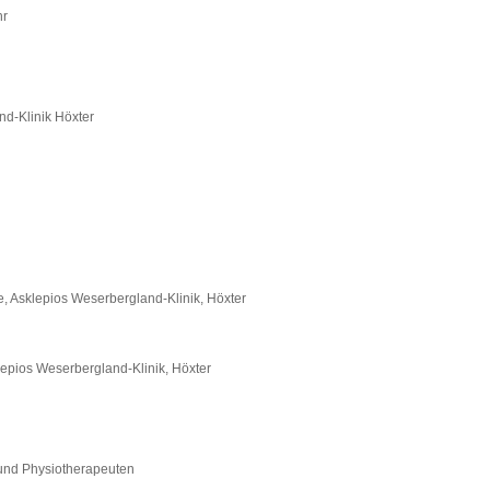
hr
d-Klinik Höxter
e, Asklepios Weserbergland-Klinik, Höxter
lepios Weserbergland-Klinik, Höxter
und Physiotherapeuten