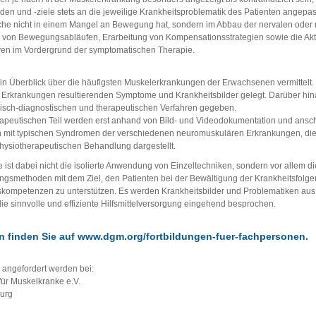
n und -ziele stets an die jeweilige Krankheitsproblematik des Patienten angepa
ache nicht in einem Mangel an Bewegung hat, sondern im Abbau der nervalen oder 
g von Bewegungsabläufen, Erarbeitung von Kompensationsstrategien sowie die Akt
ven im Vordergrund der symptomatischen Therapie.
d ein Überblick über die häufigsten Muskelerkrankungen der Erwachsenen vermittel
n Erkrankungen resultierenden Symptome und Krankheitsbilder gelegt. Darüber hina
nisch-diagnostischen und therapeutischen Verfahren gegeben.
rapeutischen Teil werden erst anhand von Bild- und Videodokumentation und ansch
 mit typischen Syndromen der verschiedenen neuromuskulären Erkrankungen, die
ysiotherapeutischen Behandlung dargestellt.
 ist dabei nicht die isolierte Anwendung von Einzeltechniken, sondern vor allem d
ngsmethoden mit dem Ziel, den Patienten bei der Bewältigung der Krankheitsfolge
gskompetenzen zu unterstützen. Es werden Krankheitsbilder und Problematiken aus 
die sinnvolle und effiziente Hilfsmittelversorgung eingehend besprochen.
 finden Sie auf
www.dgm.org/fortbildungen-fuer-fachpersonen
.
 angefordert werden bei:
für Muskelkranke e.V.
burg