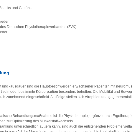
 Snacks und Getränke
lieder
r des Deutschen Physiotherapieverbandes (ZVK)
ieder
ldung
ft und -ausdauer sind die Hauptbeschwerden erwachsener Patienten mit neuromu
rt sein oder bestimmte Körperpartien besonders betreffen. Die Mobilität und Beweg
ch zunehmend eingeschränkt. Als Folge stellen sich Atrophien und gegebenenfal
matische Behandlungsmaßnahme ist die Physiotherapie, ergänzt durch Ergotherap
en zur Optimierung des Muskelstoffwechsels.
rankung unterschiedlich äußern kann, sind auch die entstehenden Probleme vielfä
en je nach Art der Muskelerkrankung besonders angezeigt bis kontraindiziert sein, 