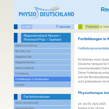
Re
Patienten‌ & Inte
A+
A
Startseite
A-
Regionalverband Hessen /
Fortbildungen in 
Rheinland-Pfalz / Saarland
Blankoverordnung
Fortbildungsveranstalt
Wir über uns
Mitgliedschaft
Im Rahmen einer Qualif
Mitgliederbereich
Deutsche Verband für 
News (regional)
neuromuskulären Erkr
Diese Fortbildung ent
Fortbildung
und der Bundesarbeitsg
Fortbildungen in Kooperation
auf Landesebene mit d
Kontakt
Physiotherapie b
Fachinformationen
News (bundesweit)
04. bis 05. April 2025
Freitag 9 bis 18 Uhr
Veranstaltungen