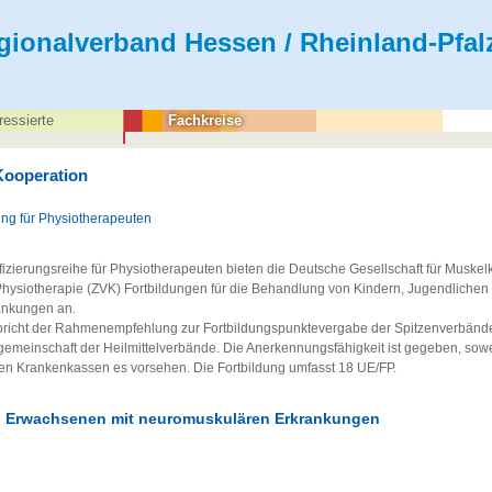
gionalverband Hessen / Rheinland-Pfalz
ressierte
Fachkreise
Kooperation
ung für Physiotherapeuten
izierungsreihe für Physiotherapeuten bieten die Deutsche Gesellschaft für Muskel
Physiotherapie (ZVK) Fortbildungen für die Behandlung von Kindern, Jugendliche
ankungen an.
spricht der Rahmenempfehlung zur Fortbildungspunktevergabe der Spitzenverbän
emeinschaft der Heilmittelverbände. Die Anerkennungsfähigkeit ist gegeben, sow
en Krankenkassen es vorsehen. Die Fortbildung umfasst 18 UE/FP.
ei Erwachsenen mit neuromuskulären Erkrankungen