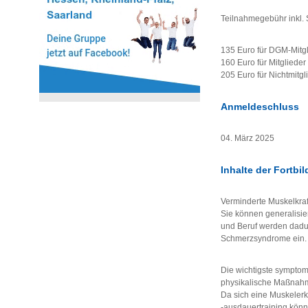
Teilnahmegebühr inkl.
135 Euro für DGM-Mitg
160 Euro für Mitgliede
205 Euro für Nichtmitgl
Anmeldeschluss
04. März 2025
Inhalte der Fortbi
Verminderte Muskelkra
Sie können generalisie
und Beruf werden dadur
Schmerzsyndrome ein.
Die wichtigste sympto
physikalische Maßnahm
Da sich eine Muskelerk
-ausdauertraining könn