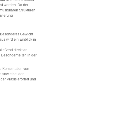
sst werden. Da der
muskulären Strukturen,
ivierung
t. Besonderes Gewicht
us wird ein Einblick in
ließend direkt an
 Besonderheiten in der
ie Kombination von
n sowie bei der
der Praxis erörtert und