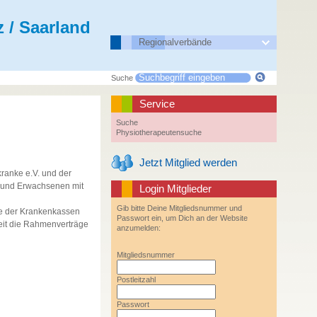
 / Saarland
Regionalverbände
Suche
Service
Suche
Physiotherapeutensuche
Jetzt Mitglied werden
kranke e.V. und der
n und Erwachsenen mit
Login Mitglieder
Gib bitte Deine Mitgliedsnummer und
de der Krankenkassen
Passwort ein, um Dich an der Website
eit die Rahmenverträge
anzumelden:
Mitgliedsnummer
Postleitzahl
Passwort