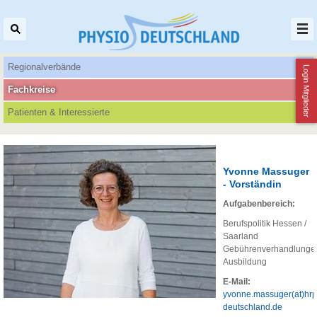
Regionalverbände
Login Mitglieder
Fachkreise
Patienten‌ & Interessierte
Yvonne Massuger
- Vorständin
Aufgabenbereich:
Berufspolitik Hessen /
Saarland
Gebührenverhandlunge
Ausbildung
E-Mail:
yvonne.massuger(at)hrp
deutschland.de