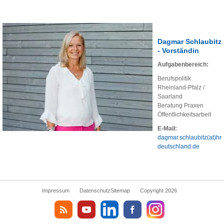
Dagmar Schlaubitz
- Vorständin
Aufgabenbereich:
Berufspolitik
Rheinland-Pfalz /
Saarland
Beratung Praxen
Öffentlichkeitsarbeit
E-Mail:
dagmar.schlaubitz(at)hr
deutschland.de
Impressum
Datenschutz
Sitemap
Copyright 2026