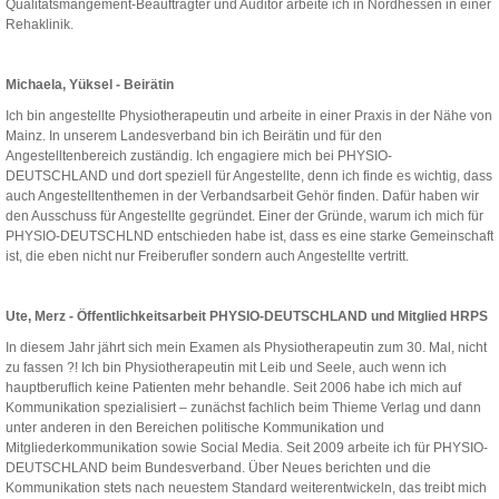
Qualitätsmangement-Beauftragter und Auditor arbeite ich in Nordhessen in einer
Rehaklinik.
Michaela, Yüksel - Beirätin
Ich bin angestellte Physiotherapeutin und arbeite in einer Praxis in der Nähe von
Mainz. In unserem Landesverband bin ich Beirätin und für den
Angestelltenbereich zuständig. Ich engagiere mich bei PHYSIO-
DEUTSCHLAND und dort speziell für Angestellte, denn ich finde es wichtig, dass
auch Angestelltenthemen in der Verbandsarbeit Gehör finden. Dafür haben wir
den Ausschuss für Angestellte gegründet. Einer der Gründe, warum ich mich für
PHYSIO-DEUTSCHLND entschieden habe ist, dass es eine starke Gemeinschaft
ist, die eben nicht nur Freiberufler sondern auch Angestellte vertritt.
Ute, Merz - Öffentlichkeitsarbeit PHYSIO-DEUTSCHLAND und Mitglied HRPS
In diesem Jahr jährt sich mein Examen als Physiotherapeutin zum 30. Mal, nicht
zu fassen ?! Ich bin Physiotherapeutin mit Leib und Seele, auch wenn ich
hauptberuflich keine Patienten mehr behandle. Seit 2006 habe ich mich auf
Kommunikation spezialisiert – zunächst fachlich beim Thieme Verlag und dann
unter anderen in den Bereichen politische Kommunikation und
Mitgliederkommunikation sowie Social Media. Seit 2009 arbeite ich für PHYSIO-
DEUTSCHLAND beim Bundesverband. Über Neues berichten und die
Kommunikation stets nach neuestem Standard weiterentwickeln, das treibt mich