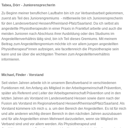
Tabea, Dörr - Juniorensprecherin
Zu Beginn meiner beruflichen Laufbahn bin ich zur Verbandsarbeit gekommen,
zuerst als Teil des Juniorengremiums - mittlerweile bin ich Juniorensprecherin
für den Landesverband Hessen/Rheinland-Pfalz/Saarland. Da ich selbst als
angestellte Physiotherapeutin in einer Praxis in Frankfurt arbeite und auch die
meisten Junioren nach Abschluss ihrer Ausbildung oder des Studiums im
Angestelltenverhältnis tätig sind, bin ich Teil dieses Gremiums. Mit meinem
Beitrag zum Angestelltengremium möchte ich vor allem jungen angestellten
Physiotherapeut*innen aufzeigen, wie facettenreich die Physiotherapie sein
kann und sie über die wichtigsten Themen zum Angestelltenverhältnis
informieren.
Michael, Finder - Vorstand
Seit vielen Jahren arbeite ich in unserem Berufsverband in verschiedenen
Funktionen mit. Am Anfang als Mitglied in der Arbeitsgemeinschaft Prävention,
später als Referent und Leiter der Arbeitsgemeinschaft Prävention und in den
letzten Jahren als Vorstand im Landesverband Hessen sowie dann nach der
Fusion als Vorstand im Regionalverband Hessen/Rheinland/Pfalz/Saarland. Als
Vorstand kümmere ich mich u. a. um den Bereich der Angestellten. Es ist für mich
und alle anderen wichtig diesen Bereich in den nächsten Jahren auszubauen
und für alle Angestellten einen Mehrwert darzustellen, wenn sie Mitglied im
Verband sind und vor allem werden. Als Physiotherapeut und