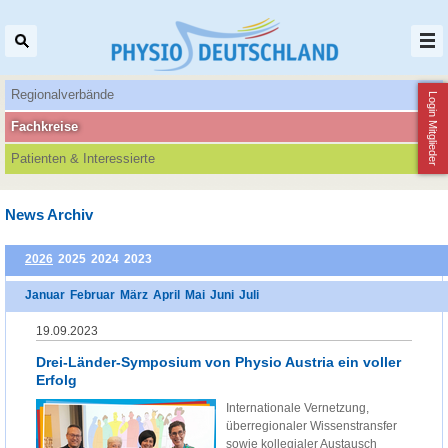
Regionalverbände
Login Mitglieder
Fachkreise
Patienten‌ & Interessierte
News Archiv
2026
2025
2024
2023
Januar
Februar
März
April
Mai
Juni
Juli
19.09.2023
Drei-Länder-Symposium von Physio Austria ein voller
Erfolg
Internationale Vernetzung,
überregionaler Wissenstransfer
sowie kollegialer Austausch