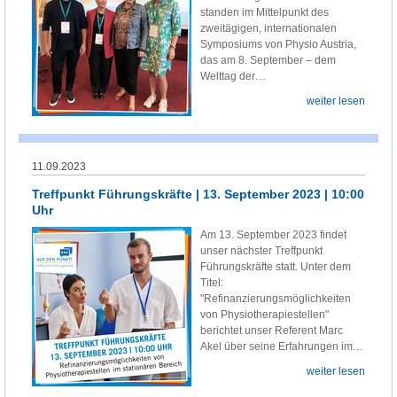
standen im Mittelpunkt des
zweitägigen, internationalen
Symposiums von Physio Austria,
das am 8. September – dem
Welttag der…
weiter lesen
11.09.2023
Treffpunkt Führungskräfte | 13. September 2023 | 10:00
Uhr
Am 13. September 2023 findet
unser nächster Treffpunkt
Führungskräfte statt. Unter dem
Titel:
"Refinanzierungsmöglichkeiten
von Physiotherapiestellen"
berichtet unser Referent Marc
Akel über seine Erfahrungen im…
weiter lesen